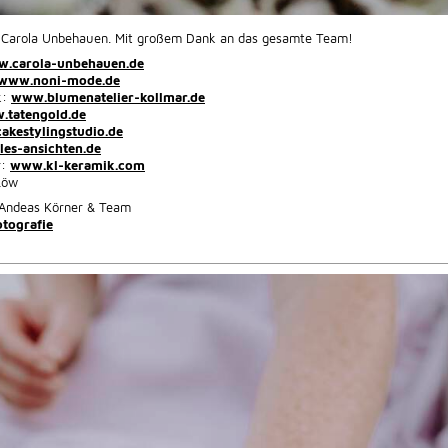
g Carola Unbehauen. Mit großem Dank an das gesamte Team!
.carola-unbehauen.de
www.noni-mode.de
k:
www.blumenatelier-kollmar.de
.tatengold.de
kestylingstudio.de
les-ansichten.de
r:
www.kl-keramik.com
Löw
Andeas Körner & Team
tografie