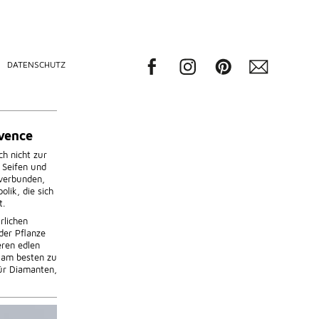
DATENSCHUTZ
ovence
ch nicht zur
 Seifen und
 verbunden,
lik, die sich
t.
rlichen
 der Pflanze
eren edlen
l am besten zu
für Diamanten,