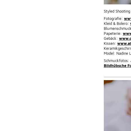
Styled Shootin
Fotografie:
www
Kleid & Bolero:
Blumenschmuc
Papeterie:
www
Gebäck:
www.ca
Kissen:
www.al
Keramikgeschir
Model: Nadine 
Schmuckfotos: 
Bildhübsche Fo