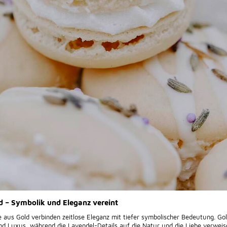
d – Symbolik und Eleganz vereint
 aus Gold verbinden zeitlose Eleganz mit tiefer symbolischer Bedeutung. Gol
nd Luxus, während die Lavendel-Details auf die Natur und die Liebe verweis