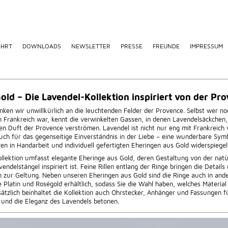
AHRT
DOWNLOADS
NEWSLETTER
PRESSE
FREUNDE
IMPRESSUM
old – Die Lavendel-Kollektion inspiriert von der Pr
nken wir unwillkürlich an die leuchtenden Felder der Provence. Selbst wer no
n Frankreich war, kennt die verwinkelten Gassen, in denen Lavendelsäckchen,
den Duft der Provence verströmen. Lavendel ist nicht nur eng mit Frankreich
uch für das gegenseitige Einverständnis in der Liebe – eine wunderbare Symbo
ren in Handarbeit und individuell gefertigten Eheringen aus Gold widerspiegel
llektion umfasst elegante Eheringe aus Gold, deren Gestaltung von der natü
endelstängel inspiriert ist. Feine Rillen entlang der Ringe bringen die Details
 zur Geltung. Neben unseren Eheringen aus Gold sind die Ringe auch in and
 Platin und Roségold erhältlich, sodass Sie die Wahl haben, welches Materia
sätzlich beinhaltet die Kollektion auch Ohrstecker, Anhänger und Fassungen 
 und die Eleganz des Lavendels betonen.