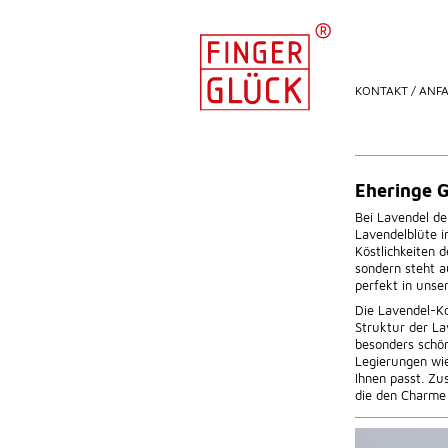
KONTAKT / ANF
Eheringe G
Bei Lavendel de
Lavendelblüte i
Köstlichkeiten 
sondern steht a
perfekt in unse
Die Lavendel-Ko
Struktur der Lav
besonders schön
Legierungen wie
Ihnen passt. Zu
die den Charme